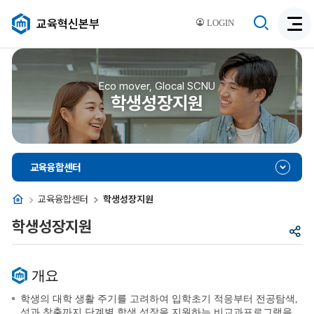
검
교육혁신본부
LOGIN
검
색
색
비
활
활
성
성
Eco mover, Glocal SCNU
화
학생성장지원
화
교육융합센터
홈
교육융합센터
학생성장지원
학생성장지원
공
유
개요
학생의 대학 생활 주기를 고려하여 입학초기 적응부터 전공탐색,
성과 창출까지 단계별 학생 성장을 지원하는 비교과프로그램을