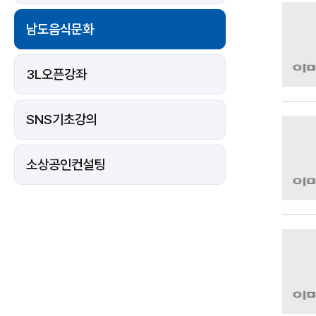
남도음식문화
3L오픈강좌
SNS기초강의
소상공인컨설팅