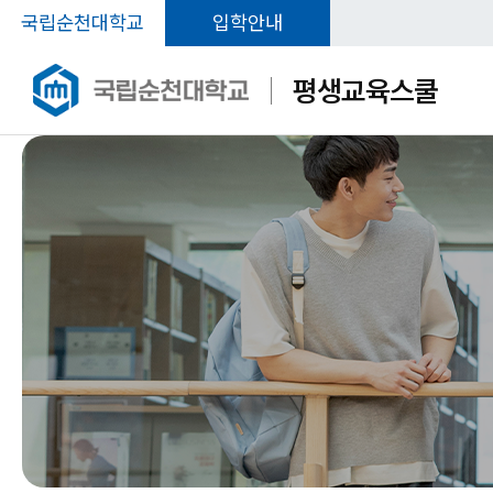
국립순천대학교
입학안내
평생교육스쿨