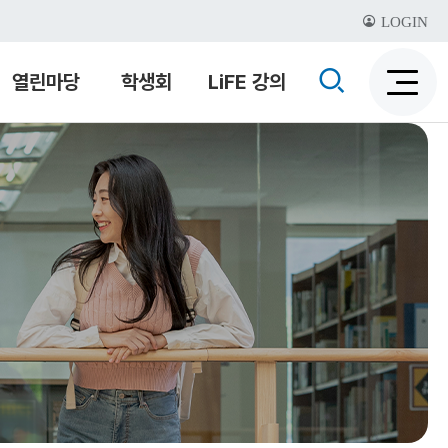
LOGIN
검
열린마당
학생회
LiFE 강의
검
색
색
비
활
활
성
성
화
화