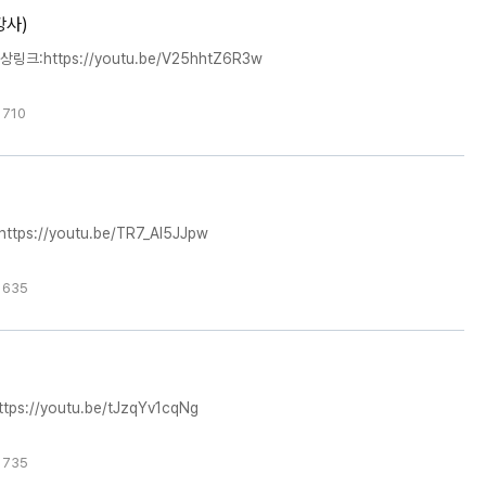
강사)
:https://youtu.be/V25hhtZ6R3w
 710
s://youtu.be/TR7_Al5JJpw
 635
://youtu.be/tJzqYv1cqNg
 735