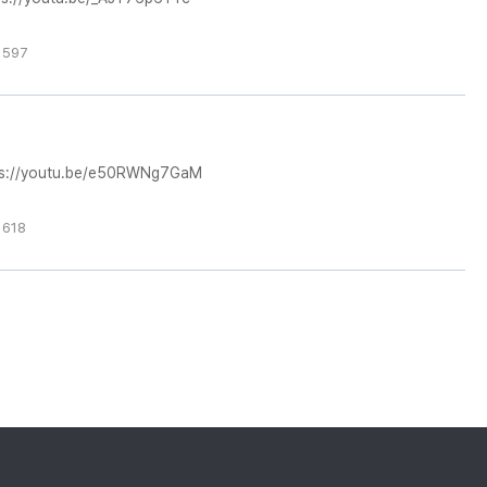
 597
//youtu.be/e50RWNg7GaM
 618