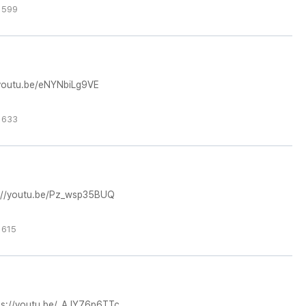
 599
utu.be/eNYNbiLg9VE
 633
/youtu.be/Pz_wsp35BUQ
 615
//youtu.be/_AJY76p6TTc