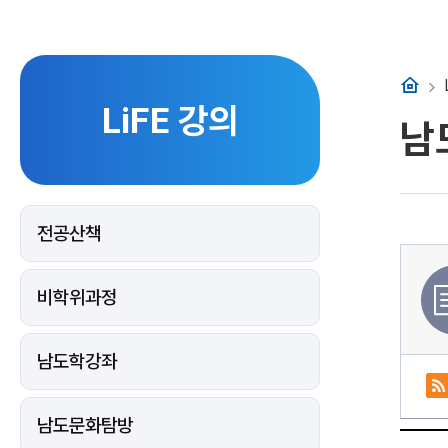
홈
LiFE 강의
남
전공산책
비학위과정
남도학강좌
남도문화탐방