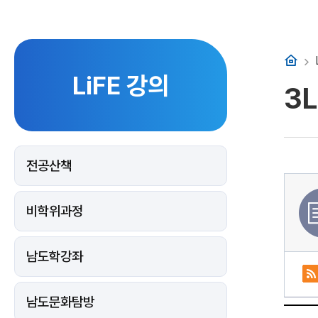
홈
LiFE 강의
3
전공산책
비학위과정
남도학강좌
남도문화탐방