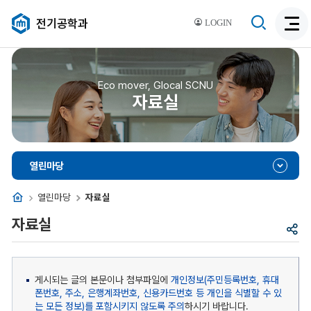
검
전기공학과
LOGIN
검
색
색
비
활
활
성
성
Eco mover, Glocal SCNU
화
자료실
화
열린마당
홈
열린마당
자료실
자료실
공
유
게시되는 글의 본문이나 첨부파일에
개인정보(주민등록번호, 휴대
폰번호, 주소, 은행계좌번호, 신용카드번호 등 개인을 식별할 수 있
는 모든 정보)를 포함시키지 않도록 주의
하시기 바랍니다.