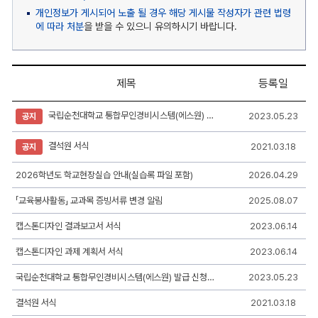
개인정보가 게시되어 노출 될 경우 해당 게시물 작성자가 관련 법령
에 따라 처분
을 받을 수 있으니 유의하시기 바랍니다.
제목
등록일
자
국립순천대학교 통합무인경비시스템(에스원) 발급 신청서(수정)
2023.05.23
공지
료
실
게
결석원 서식
2021.03.18
공지
시
판
리
2026학년도 학교현장실습 안내(실습록 파일 포함)
2026.04.29
스
트
「교육봉사활동」 교과목 증빙서류 변경 알림
2025.08.07
-
번
캡스톤디자인 결과보고서 서식
2023.06.14
호,
제
캡스톤디자인 과제 계획서 서식
2023.06.14
목,
작
성
국립순천대학교 통합무인경비시스템(에스원) 발급 신청서(수정)
2023.05.23
자,
등
결석원 서식
2021.03.18
록