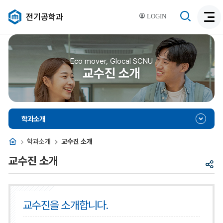
검
전기공학과
LOGIN
검
색
색
비
활
활
성
성
Eco mover, Glocal SCNU
화
교수진 소개
화
학과소개
홈
학과소개
교수진 소개
교수진 소개
공
유
교수진을 소개합니다.