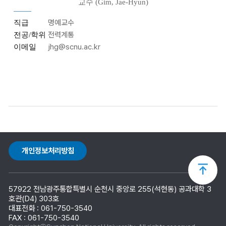
교수 (Gim, Jae-Hyun)
명예교수
직급
전력계통
전공/학위
jhg@scnu.ac.kr
이메일
개인정보처리방침
상
57922 전남광주통합특별시 순천시 중앙로 255(석현동) 공과대학 3
단
호관(D4) 303호
대표전화 : 061-750-3540
FAX : 061-750-3540