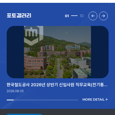
포토갤러리
10
10
01
10
한국철도공사 2026년 상반기 신입사원 직무교육(전기통신) 성적우수상 수상
2026.08.03
포
MORE DETAIL
1
2
3
4
5
6
7
8
9
10
토
갤