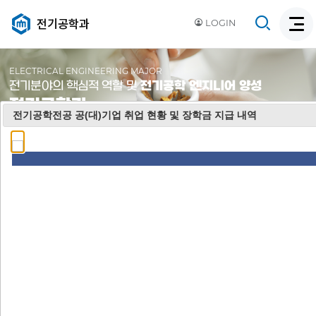
검
전기공학과
LOGIN
검
색
색
비
활
활
ELECTRICAL ENGINEERING MAJOR
성
성
전기분야의 핵심적 역할 및
전기공학 엔지니어 양성
화
전기공학과
화
전기공학전공 공(대)기업 취업 현황 및 장학금 지급 내역
01
01
01
01
01
우리학과교수님
교육과정
수업자료실
오시는길