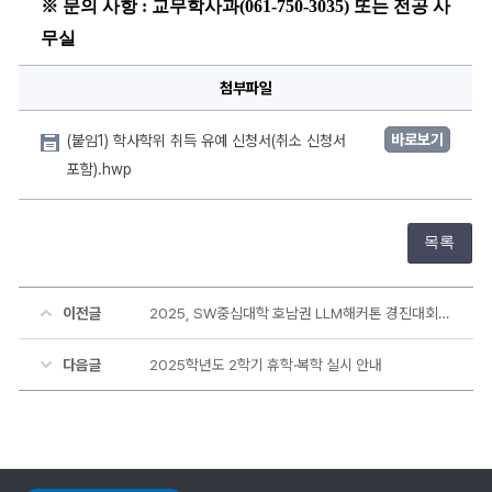
※ 
문의 사항 : 교무학사과(061-750-3035) 또는 전공 사
무실
첨부파일
바로보기
(붙임1) 학사학위 취득 유예 신청서(취소 신청서
포함).hwp
목록
이전글
2025, SW중심대학 호남권 LLM해커톤 경진대회 참가 신청 안내
다음글
2025학년도 2학기 휴학·복학 실시 안내