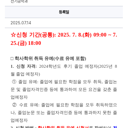
전기공학과
위
취
득
등록일
유
예
2025.07.14
·
조
기
☆신청 기간(공통)
: 2025. 7. 8.(화) 09:00 ~ 7. 
졸
업
25.(금) 18:00
자
및
수
료
□ 
학사학위 취득 유예(수료 유예 포함
)
자
졸
1. 
신청 자격
:
 2024
학년도 후
기 졸업 예정자
(2025년 8
업
사
월
졸업 예정자
)
정
신
 ① 졸업
 유예: 졸업에 필요한 학점을 모두 취득
, 
졸업논
청
안
문 및 졸업자격인증 등에 통과하여 모든 요건을 갖춘 졸
내
에
업예정자
대
한
 ②
수료 유예
: 
졸업에 필요한 학점을 모두 취득하였으
상
세
나
, 
졸업눈문 또는 졸업자격인증 등에 통과하지 못한 졸
정
보
업예정자
2. 
신청 방법 : 
학사학위 취득 
유예 신청서
를 
작
성
하여
전