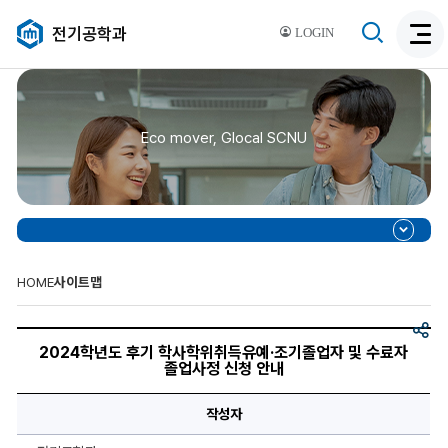
검
전기공학과
LOGIN
검
색
색
비
활
활
성
성
화
Eco mover, Glocal SCNU
화
HOME
사이트맵
공
2024
유
학
2024학년도 후기 학사학위취득유예·조기졸업자 및 수료자
년
졸업사정 신청 안내
도
후
기
작성자
학
사
학