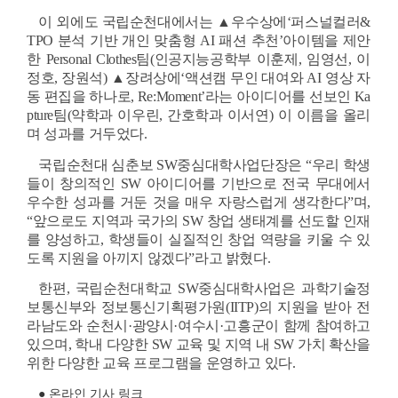
이 외에도 국립순천대에서는 ▲우수상에‘퍼스널컬러&
TPO 분석 기반 개인 맞춤형 AI 패션 추천’아이템을 제안
한 Personal Clothes팀(인공지능공학부 이훈제, 임영선, 이
정호, 장원석) ▲장려상에‘액션캠 무인 대여와 AI 영상 자
동 편집을 하나로, Re:Moment’라는 아이디어를 선보인 Ka
pture팀(약학과 이우린, 간호학과 이서연) 이 이름을 올리
며 성과를 거두었다.
국립순천대 심춘보 SW중심대학사업단장은 “우리 학생
들이 창의적인 SW 아이디어를 기반으로 전국 무대에서 
우수한 성과를 거둔 것을 매우 자랑스럽게 생각한다”며, 
“앞으로도 지역과 국가의 SW 창업 생태계를 선도할 인재
를 양성하고, 학생들이 실질적인 창업 역량을 키울 수 있
도록 지원을 아끼지 않겠다”라고 밝혔다.
한편, 국립순천대학교 SW중심대학사업은 과학기술정
보통신부와 정보통신기획평가원(IITP)의 지원을 받아 전
라남도와 순천시·광양시·여수시·고흥군이 함께 참여하고 
있으며, 학내 다양한 SW 교육 및 지역 내 SW 가치 확산을 
위한 다양한 교육 프로그램을 운영하고 있다.
● 온라인 기사 링크