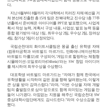
다.
지난 6월부터 8월까지 각 대학에서 치러진 자체 예선을 거
쳐 본선에 진출한 총 15개 
팀은 전북대학교 진수당 1층 77주
년홀에서 준비해온 아이디어를 PPT로 발표했으며, 
사업계
획서 작성 능력, 계획서 구성 내용, 사업성, 발표 능력 등을 
종합 평가받아 대
상 1팀, 최
우수상 2팀, 우수상 2팀, 장려상 
4팀, 참가상 5팀이 선정되었다.
국립순천대의 화이트서클팀은 몽골 출신 유학생 자매
(컴퓨터공학과 바트벌드 마르가드, 만화애니메이션학과 
바트벌드 마를꼬)로 구성되어,‘게임으로 힐링하는 체험형 
시뮬레이션-오일로리아(Oilloria)’라는 SW 창업 아이디어
를 제시하여 최우수상을 수상했다.
대표학생 바트벌드 마르가드는 “자매가 함께 한국에서 
유학생활을 시작하며 같은 꿈을 향해 달려왔는데, 이렇게 
큰 상을 받아 감격스럽다.”라며, “이번 수상을 자매 개발
팀의 출발점으로 삼아 앞으로도 함께 의미있는 게임을 만
들어 나가겠다. 아낌없는 지원을 해주신 국립순천대 SW
중심대학사업단에게도 감사드린다.”라며 수상소감을 전
했다.