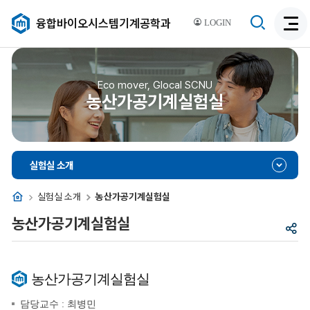
검
융합바이오시스템기계공학과
LOGIN
검
색
색
비
활
활
성
성
Eco mover, Glocal SCNU
화
농산가공기계실험실
화
실험실 소개
홈
실험실 소개
농산가공기계실험실
농산가공기계실험실
공
유
농산가공기계실험실
담당교수 : 최병민