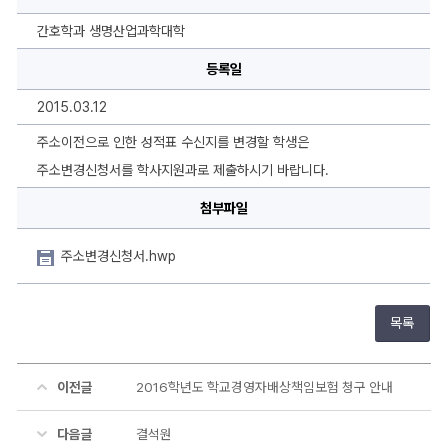
청
서
에
간호학과 생명산업과학대학
대
한
등록일
상
세
정
2015.03.12
보
주소이전으로 인한 성적표 수신지를 변경할 학생은
주소변경신청서를 학사지원과로 제출하시기 바랍니다.
첨부파일
주소변경신청서.hwp
목록
이전글
2016학년도 학교경영자배상책임보험 청구 안내
다음글
결석원