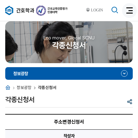
검
간호학과
LOGIN
검
색
색
비
활
활
성
성
Eco mover, Glocal SCNU
화
각종신청서
화
정보광장
홈
정보광장
각종신청서
각종신청서
공
유
주
소
주소변경신청서
변
경
신
작성자