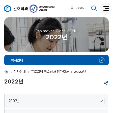
검
간호학과
LOGIN
검
색
색
비
활
활
성
성
Eco mover, Glocal SCNU
화
2022년
화
학사안내
홈
학사안내
프로그램 학습성과 평가결과
2022년
2022년
공
유
2020년