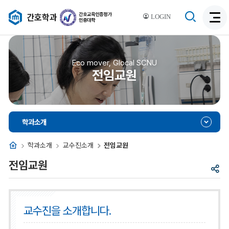
검
간호학과
LOGIN
검
색
색
비
활
활
성
성
Eco mover, Glocal SCNU
화
전임교원
화
학과소개
홈
학과소개
교수진소개
전임교원
전임교원
공
유
교수진을 소개합니다.