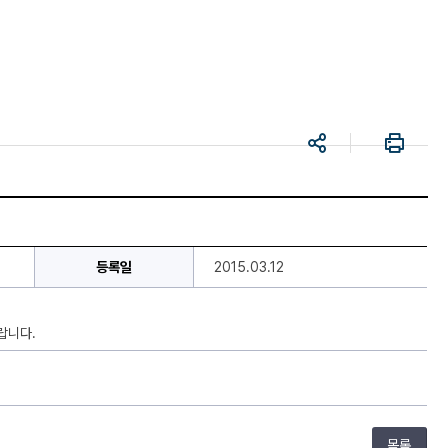
공
프
유
린
트
등록일
2015.03.12
랍니다.
목록