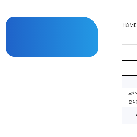
HOME
결
석
원
에
대
한
상
세
교학
정
보
출석