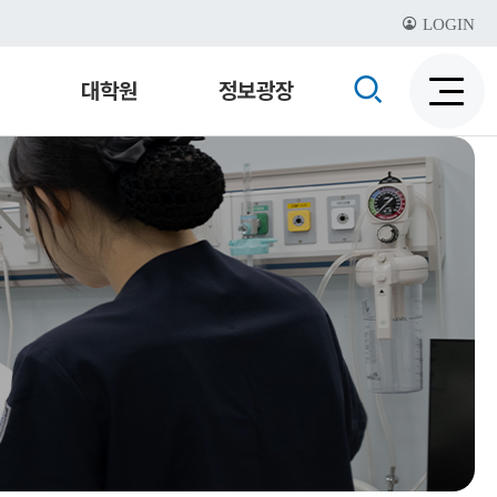
LOGIN
검
대학원
정보광장
검
색
색
비
활
활
성
성
화
화