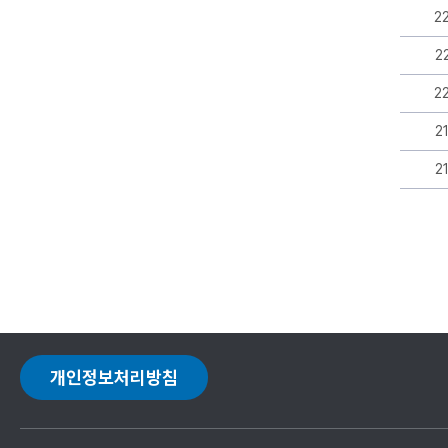
조
2
회,
첨
2
부
로
2
구
성
2
2
개인정보처리방침