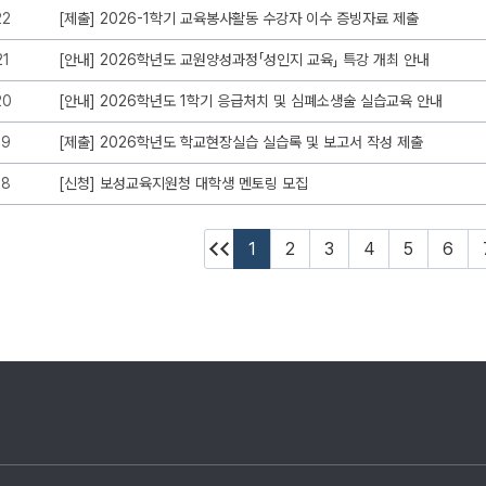
22
[제출] 2026-1학기 교육봉사활동 수강자 이수 증빙자료 제출
21
[안내] 2026학년도 교원양성과정「성인지 교육」 특강 개최 안내
20
[안내] 2026학년도 1학기 응급처치 및 심폐소생술 실습교육 안내
19
[제출] 2026학년도 학교현장실습 실습록 및 보고서 작성 제출
18
[신청] 보성교육지원청 대학생 멘토링 모집
1
2
3
4
5
6