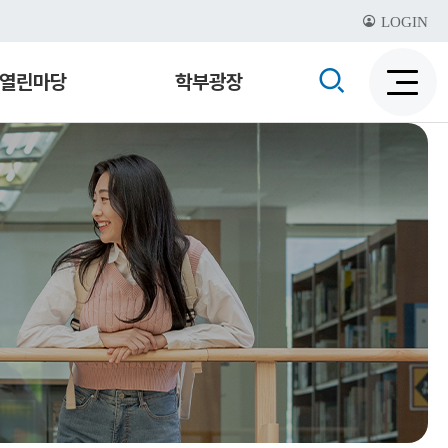
LOGIN
검
열린마당
학부광장
검
색
색
비
활
활
성
성
화
화