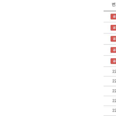
번
공
공
지
사
항
공
게
시
공
판
리
공
스
트
공
-
번
2
호,
제
2
목,
작
2
성
자,
2
등
록
2
일,