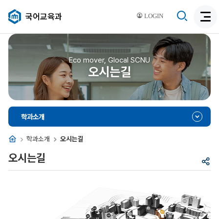
검
국어교육과
LOGIN
검
색
색
비
활
활
성
성
Eco mover, Glocal SCNU
화
오시는길
화
학과소개
홈
학과소개
오시는길
오시는길
공
유