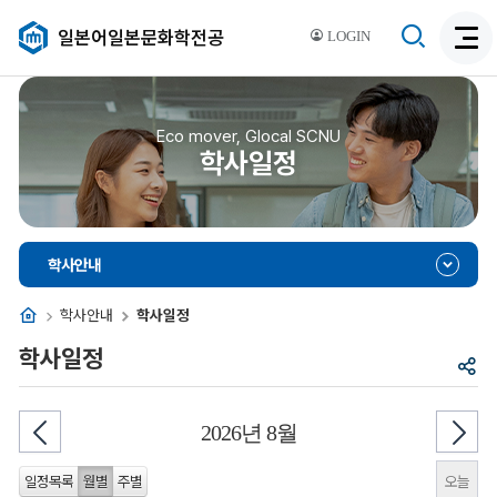
검
일본어일본문화학전공
LOGIN
검
색
색
비
활
활
성
성
Eco mover, Glocal SCNU
화
학사일정
화
학사안내
홈
학사안내
학사일정
학사일정
공
유
2026년 8월
오늘
일정목록
월별
주별