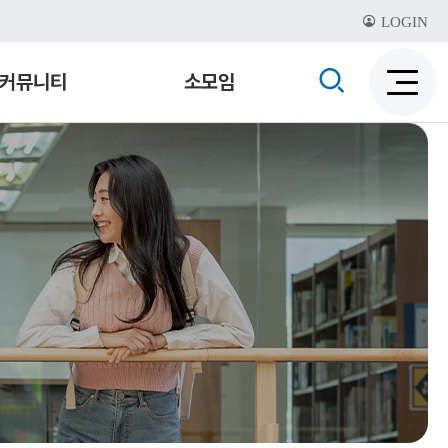
LOGIN
검
커뮤니티
소모임
검
색
색
비
활
활
성
성
화
화