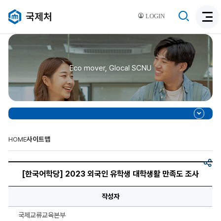
검
국제처
LOGIN
검
색
색
비
활
활
성
성
화
Eco mover, Glocal SCNU
화
HOME
사이트맵
공
[한
유
국
[한국어학당] 2023 외국인 유학생 대학생활 만족도 조사
어
학
당]
작성자
2023
외
국
국제교류교육본부
인