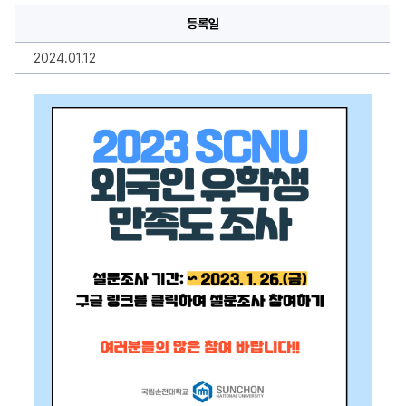
유
등록일
학
생
대
2024.01.12
학
생
활
만
족
도
조
사
에
대
한
상
세
정
보