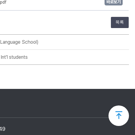
바로보기
pdf
목록
anguage School)
nt'l students
상
49