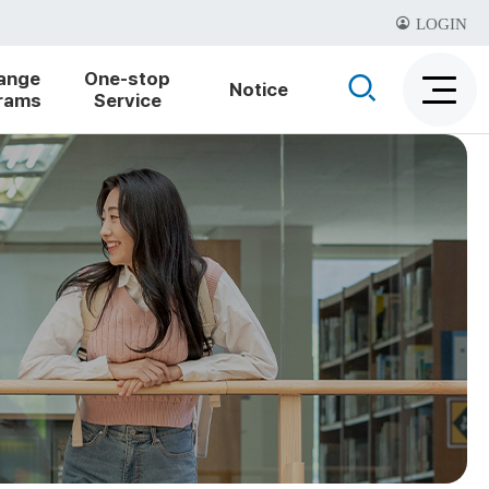
LOGIN
ange
One-stop
검
Notice
rams
Service
검
색
색
비
활
활
성
성
화
화