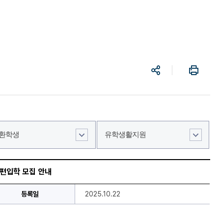
공
프
유
린
트
환학생
유학생활지원
·편입학 모집 안내
등록일
2025.10.22