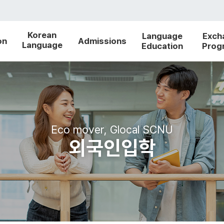
Korean
Language
Exch
on
Admissions
Language
Education
Prog
School
Eco mover, Glocal SCNU
외국인입학