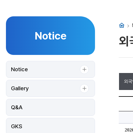
홈
Notice
외
Notice
외국
Gallery
2026-
전
Q&A
기
순
수
외
국
GKS
인
20
신