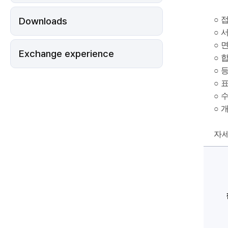
·
편
Downloads
○ 접
입
학
○ 서
모
집
○ 면
안
Exchange experience
내
○ 합
에
대
○ 등
한
○ 표
상
세
○ 
정
보
○ 개
자세