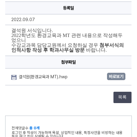
보
등록일
2022.09.07
결석원 서식입니다.
2022학년도 환경교육과 MT 관련 내용으로 작성해두
었으니 
수강교과목 담당교원께서 요청하실 경우 
첨부서식의 
인적사항 작성 후 학과사무실 방문
 바랍니다.
첨부파일
바로보기
결석원(환경교육과 MT).hwp
목록
전체댓글수
총 0개
로그인 후 작성이 가능하며 욕설, 상업적인 내용, 특정사안을 비방하는 내용
등은 예고 없이 삭제될 수 있습니다.