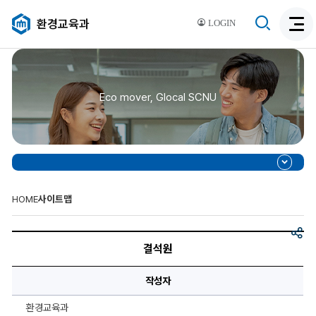
검
환경교육과
LOGIN
검
색
색
비
활
활
성
성
화
Eco mover, Glocal SCNU
화
HOME
사이트맵
공
결
유
석
결석원
원
에
대
작성자
한
상
세
환경교육과
정