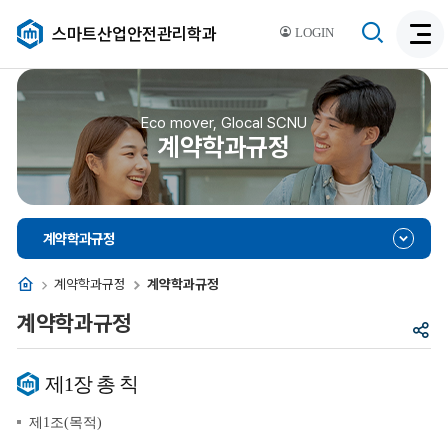
검
스마트산업안전관리학과
LOGIN
검
색
색
비
활
활
성
성
Eco mover, Glocal SCNU
화
계약학과규정
화
계약학과규정
홈
계약학과규정
계약학과규정
계약학과규정
공
유
제1장 총 칙
제1조(목적)