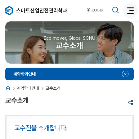
검
스마트산업안전관리학과
LOGIN
검
색
색
비
활
활
성
성
Eco mover, Glocal SCNU
화
교수소개
화
계약학과안내
홈
계약학과안내
교수소개
교수소개
공
유
교수진을 소개합니다.