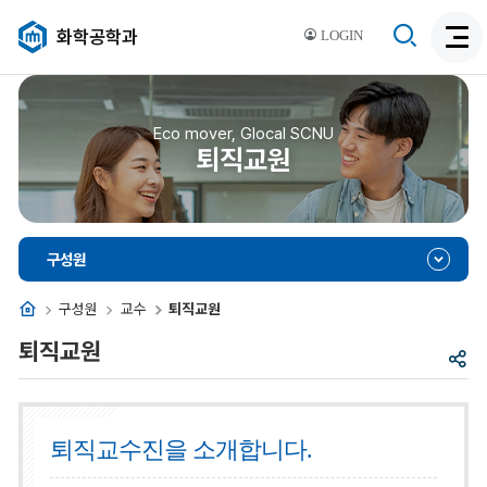
검
화학공학과
LOGIN
검
색
색
비
활
활
성
성
Eco mover, Glocal SCNU
화
퇴직교원
화
구성원
홈
구성원
교수
퇴직교원
퇴직교원
공
유
퇴직교수진을 소개합니다.