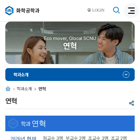
검
화학공학과
LOGIN
검
색
색
비
활
활
성
성
Eco mover, Glocal SCNU
화
연혁
화
학과소개
홈
학과소개
연혁
연혁
공
유
연혁
학과
정교수 3명, 부교수 2명, 조교수 3명, 조교 2명
2026년 현재