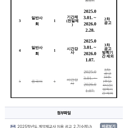
8.17.
2025.0
기간제
3.01. ~ 
일반사
2
차 
3
1
(
전일제
공고
2026.0
회
)
2.28.
2025.0
3
차 
3.01. ~ 
일반사
시간강
공고
4
1
사
방학기
2026.0
회
간 제외
1.07.
3
차 
2025.0
공고
34
주 
3.01. ~ 
시간강
5
중국어
1
(
주당 
사
2026.0
4
시간
)
방학기
1.07.
간 제외
첨부파일
바로보기
2025학년도 계약제교사 임용 공고_2.7(수정).h