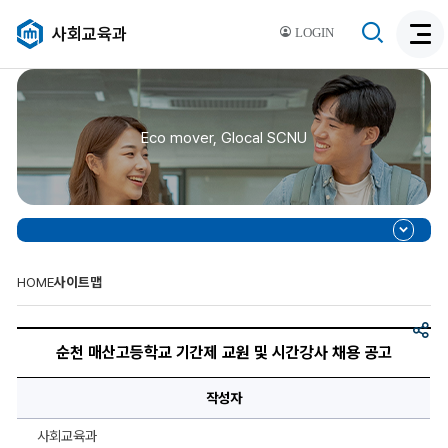
검
사회교육과
LOGIN
검
색
색
비
활
활
성
성
화
Eco mover, Glocal SCNU
화
HOME
사이트맵
공
순
유
천
순천 매산고등학교 기간제 교원 및 시간강사 채용 공고
매
산
고
작성자
등
학
교
사회교육과
기