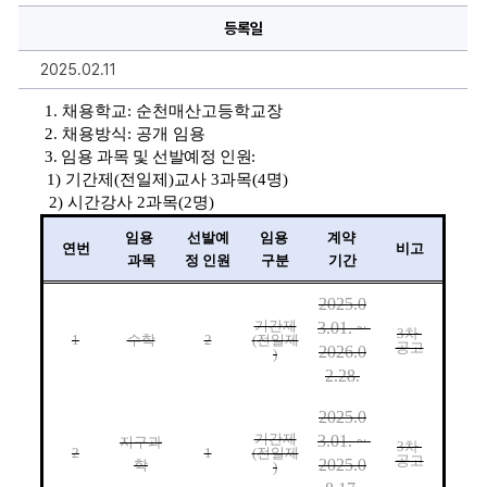
간
등록일
제
교
원
2025.02.11
및
시
간
 1. 채용학교
: 
순천매산고등학교장
강
 2. 채용방식
: 
공개 임용
사
채
 3
. 
임용 과목 및 선발예정 인원
: 
용
1) 
기간제
(
전일제
)
교사 
3
과목
(4
명
) 
공
고
2) 
시간강사 
2
과목
(2
명
) 
에
대
임용 
선발예
임용 
계약 
한
연번
비고
상
과목
정 인원
구분
기간
세
정
2025.0
보
기간제
3.01. ~ 
3
차 
1
수학
2
(
전일제
공고
2026.0
)
2.28.
2025.0
기간제
3.01. ~ 
지구과
3
차 
2
1
(
전일제
공고
2025.0
학
)