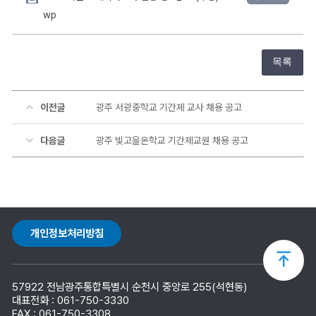
wp
목록
이전글
광주 서광중학교 기간제 교사 채용 공고
다음글
광주 빛고을온학교 기간제교원 채용 공고
개인정보처리방침
상
57922 전남광주통합특별시 순천시 중앙로 255(석현동)
단
대표전화 : 061-750-3330
FAX : 061-750-3308