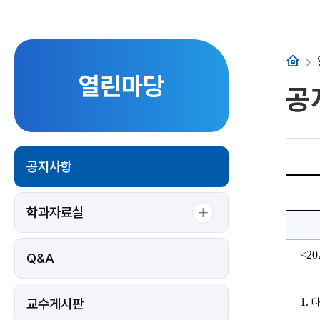
홈
열린마당
공
공지사항
2024
학
년
학과자료실
도
1
학
기
응
<20
Q&A
급
처
치
및
심
교수게시판
1
. 
대
폐