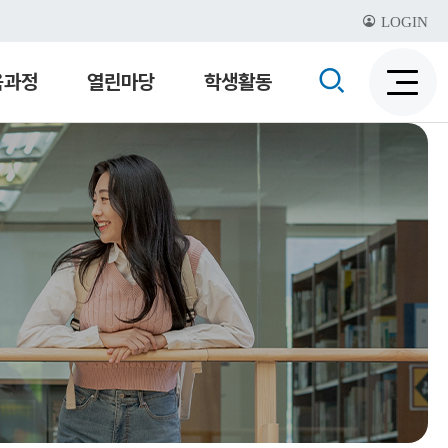
LOGIN
검
육과정
열린마당
학생활동
검
색
색
비
활
활
성
성
화
화