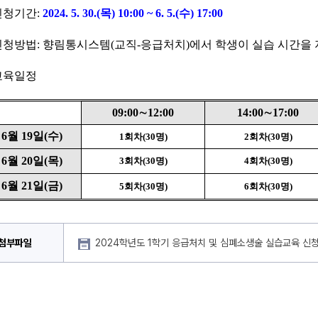
신청기간
: 
2024. 5. 30.(
목
) 10:00 ~ 6. 5.(
수
) 17:00
신청방법
: 
향림통시스템
(
교직
-
응급처치
)
에서 학생이 실습 시간을
교육일정
09:00∼12:00
14:00∼17:00
6
월 
19
일
(
수
)
1
회차
(30
명
)
2
회차
(30
명
)
6
월 
20
일
(
목
)
3
회차
(30
명
)
4
회차
(30
명
)
6
월 
21
일
(
금
)
5
회차
(30
명
)
6
회차
(30
명
)
첨부파일
2024학년도 1학기 응급처치 및 심폐소생술 실습교육 신청