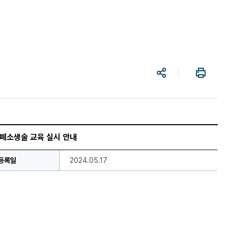
공
프
유
린
트
심폐소생술 교육 실시 안내
등록일
2024.05.17