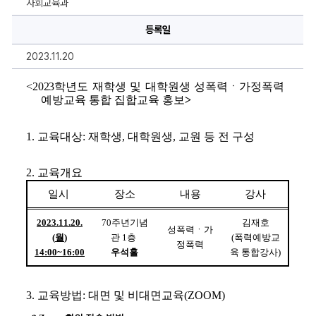
사회교육과
학
원
생
등록일
성
폭
2023.11.20
력
ㆍ
가
<2023
학년도 
재학생 및 대학원생 성폭력ㆍ가정폭력 
정
폭
예방교육 통합 집합교육 홍보
>
력
예
방
1. 교육대상: 재학생, 대학원생, 교원
등 전 구성
교
육
통
합
2. 교육개요
집
합
일시 
장소
내용
강사
교
육
홍
2023.11.20.
70
주년기념
김재호
보
성폭력ㆍ가
에
(
월
)
관 
1
층 
(
폭력예방교
정폭력
대
14:00~16:00
우석홀
육 통합강사
)
한
상
세
정
3. 
교육방법
: 
대면 및 비대면교육
(ZOOM)
보