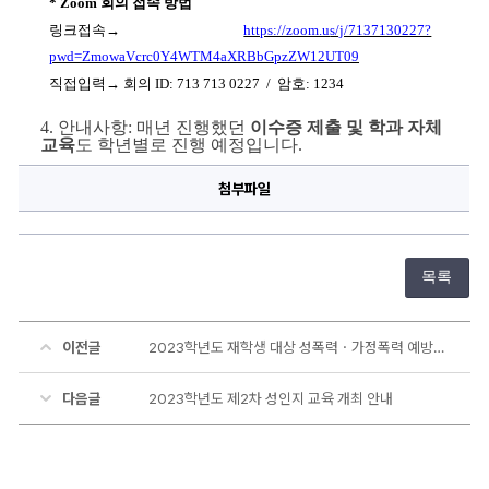
* Zoom 
회의 접속 방법
링크접속
→ 
https://zoom.u
s/j/7137130227?
pwd=ZmowaVcrc0Y4WTM4aXRBbGpzZW12UT09
직접입력
→ 
회의 
ID: 713 713 0227  /  
암호
: 1234
4. 안내사항
: 매년 진행했던 
이수증 제출 및 학과 자체 
교육
도 학년별로 진행 예정입니다.
첨부파일
목록
이전글
2023학년도 재학생 대상 성폭력ㆍ가정폭력 예방교육 안내
다음글
2023학년도 제2차 성인지 교육 개최 안내