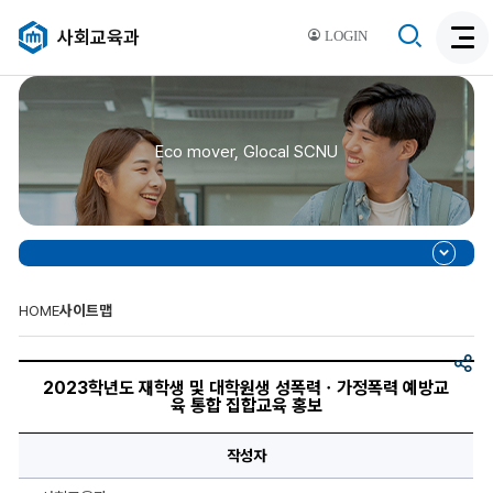
검
사회교육과
LOGIN
검
색
색
비
활
활
성
성
화
Eco mover, Glocal SCNU
화
HOME
사이트맵
공
2023
유
학
2023학년도 재학생 및 대학원생 성폭력ㆍ가정폭력 예방교
년
육 통합 집합교육 홍보
도
재
학
작성자
생
및
대