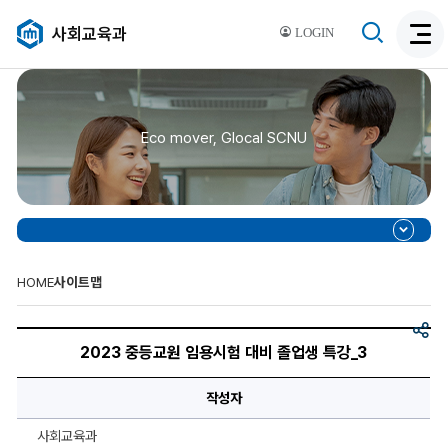
검
사회교육과
LOGIN
검
색
색
비
활
활
성
성
화
Eco mover, Glocal SCNU
화
HOME
사이트맵
공
제
유
목,
2023 중등교원 임용시험 대비 졸업생 특강_3
이
미
지,
작성자
이
미
지
사회교육과
설