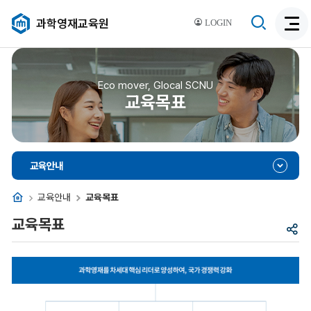
검
과학영재교육원
LOGIN
검
색
색
비
활
활
성
성
Eco mover, Glocal SCNU
화
교육목표
화
교육안내
홈
교육안내
교육목표
교육목표
공
유