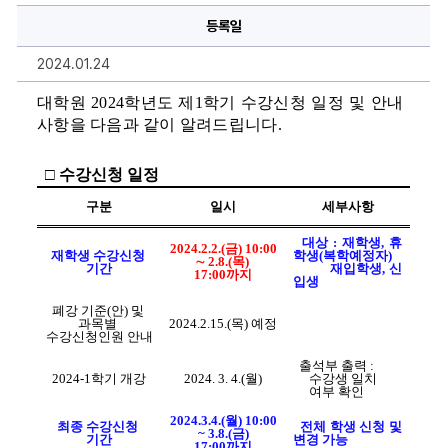
강
등록일
신
청
안
2024.01.24
내
에
대
대학원 
2024
학년도 제
1
학기 수강신청 일정 및 안내
한
사항을 다음과 같이 알려드립니다.
상
세
정
보
□ 
수강신청 일정
구분
일시
세부사항
대상 
: 
재학생
, 
휴
2024.2.2.(
금
) 10:00
재학생 수강신청 
학생
(
복학예정자
)
∼ 
2.8.(
목
) 
기간
재입학생
, 
신
17:00
까지
입생
폐강 기준
(
안
) 
및 
과목별 
2024.2.15.(
목
) 
예정
수강신청인원 안내
출석부 출력 
: 
2024-1
학기 개강
2024. 3. 4.(
월
)
수강생 일치 
여부 확인
2024.3.4.(
월
) 10:00
최종 수강신청 
전체 학생 신청 및 
~
3.8.(
금
) 
기간
변경 가능
17:00
까지