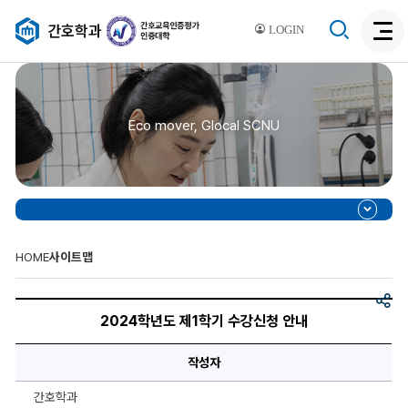
검
간호학과
LOGIN
검
색
색
비
활
활
성
성
화
Eco mover, Glocal SCNU
화
HOME
사이트맵
공
2024
유
학
2024학년도 제1학기 수강신청 안내
년
도
제
작성자
1
학
기
간호학과
수