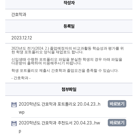
호
작성자
학
과
학
간호학과
생
포
트
등록일
폴
리
2023.12.12
오
(및
간
2023년도 전기(2024. 2.) 졸업예정자의 비교과활동 학습성과 평가를 위
호
한 학생 포트폴리오 양식을 재업로드 합니다.
학
신입생때 수령한 포트폴리오 파일을 분실한 학생의 경우 아래 파일을
과
다운받아 출력하여 이용해주시기 바랍니다.
추
천
학생 포트폴리오 제출시 간호학과 졸업요건을 충족할 수 있습니다.
도
서
- 간호학과 -
목
록)
첨부파일
양
식
재
업
바로보기
2020학년도 간호학과 포트폴리오 20.04.23..h
로
wp
드
에
대
바로보기
2020학년도 간호학과 추천도서 20.04.23..hw
한
상
p
세