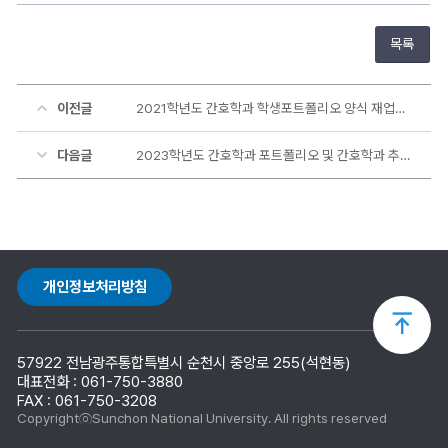
정
보
목록
이전글
2021학년도 간호학과 학생포트폴리오 양식 재업로드
다음글
2023학년도 간호학과 포트폴리오 및 간호학과 추천도서 목록
개인정보처리방침
상
57922 전남광주통합특별시 순천시 중앙로 255(석현동)
단
대표전화 : 061-750-3880
FAX : 061-750-3208
CopyrightⓒSunchon National University. All rights reserved
으