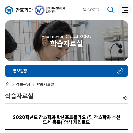
검
간호학과
LOGIN
검
색
색
비
활
활
성
성
Eco mover, Glocal SCNU
화
학습자료실
화
정보광장
홈
정보광장
학습자료실
학습자료실
공
유
2020
학
2020학년도 간호학과 학생포트폴리오 (및 간호학과 추천
년
도서 목록) 양식 재업로드
도
간