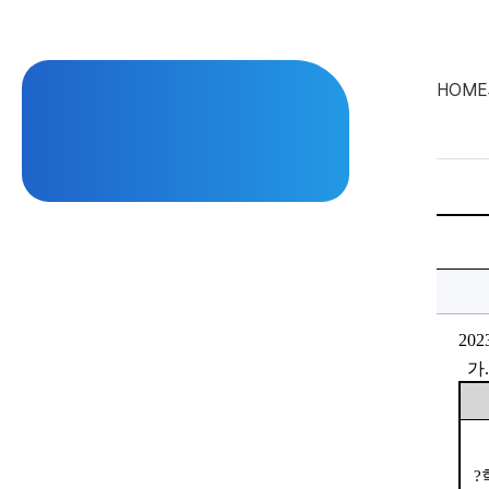
HOME
<2023
학
년
도
전
기
대
학
202
원
석
가
.
사
및
박
사
학
위
청
?
구