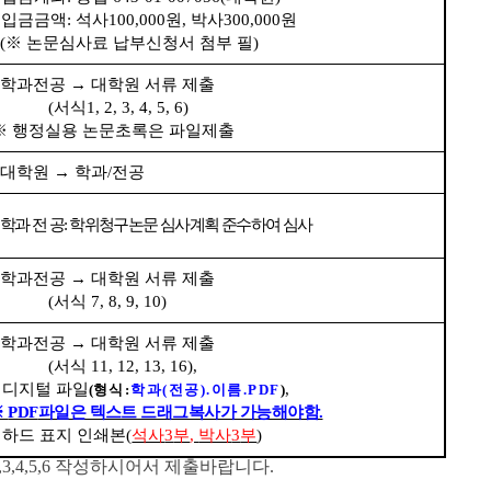
 
입금금액
: 
석사
100,000
원
, 
박사
300,000
원
(
※ 
논문심사료 납부신청서 첨부 필
)  
학과
전공 
→ 
대학원 서류 제출
(
서식
1, 2, 3, 4, 5, 6)
※ 
행정실용 논문초록은 파일제출
대학원 
→ 
학과
/
전공
학
과
전
공
: 
학위청구논문 심사계획 준수하여 심사 
학과
전공 
→ 
대학원 서류 제출
(
서식 
7, 8, 9, 10)
학과
전공 
→ 
대학원 서류 제출
(
서식 
11, 12, 13, 16),
디지털 파일
, 
(
형식
:
학과
(
전공
).
이름
.PDF
)
 
PDF
파일은 텍스트 드래그복사가 가능해야함
.
하드 표지 인쇄본
(
석사
3
부
, 
박사
3
부
)
3,4,5,6 작성하시어서 제출바랍니다.