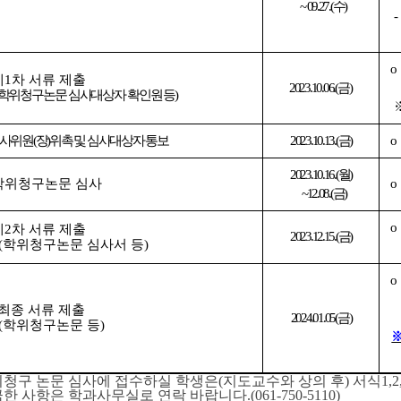
~ 09.27.(
수
)
-
o 
제
1
차 서류 제출
2023.10.06.(
금
) 
학위청구논문 심사대상자 확인원 등
)
사위원
(
장
)
위촉 및 심사대상자 통보
2023.10.13.(
금
)
o 
2023.10.16.(
월
)
학위청구논문 심사
o 
~12.08.(
금
)
o 
제
2
차 서류 제출
2023.12.15.(
금
)
(
학위청구논문 심사서 등
)
o 
최종 서류 제출
2024.01.05(
금
)
(
학위청구논문 등
)
※
청구 논문 심사에 접수하실 학생은(지도교수와 상의 후) 서식1,2,
한 사항은 학과사무실로 연락 바랍니다.(061-750-5110)