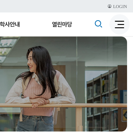
LOGIN
검
학사안내
열린마당
검
색
색
비
활
활
성
성
화
화