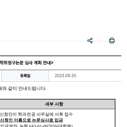
공
프
유
린
트
 학위청구논문 심사 계획 안내>
등록일
2023.09.20
래와 같이 안내드립니다.
세부 사항
신청인이 학
과
전
공 사무실에 서류 접수
신청인 이름으로 논문심사료 입금
 
입금계좌
: 
농협 
643-01-007056(
대학원
)