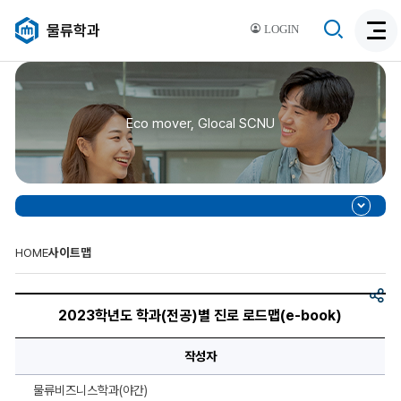
검
물류학과
LOGIN
검
색
색
비
활
활
성
성
화
Eco mover, Glocal SCNU
화
HOME
사이트맵
공
2023
유
학
2023학년도 학과(전공)별 진로 로드맵(e-book)
년
도
학
작성자
과
(전
공)
물류비즈니스학과(야간)
별