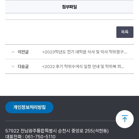
첨부파일
목록
이전글
<2023학년도 전기 대학원 석사 및 박사 학위청구논문 심사 계획 안내>
다음글
<2022 후기 학위수여식 일정 안내 및 학위복 희망 수요 조사>
개인정보처리방침
상
57922 전남광주통합특별시 순천시 중앙로 255(석현동)
단
대표전화 : 061-750-5110