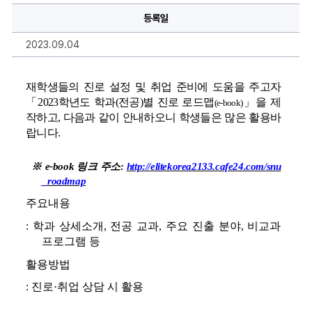
진
등록일
로
로
드
2023.09.04
맵
(e-
book)
에
재학생들의 진로 설정 및 취업 준비에 도움을 주고자
대
한
「
2023
학년도 학과
(
전공
)
별 진로 로드맵
」
을 제
(e-book)
상
세
작하고
, 
다음과 같이 안내하오니 학생들은
 많은 활용바
정
랍니다
.
보
※ 
e-book 
링크 주소
:
http://elitekorea2133.cafe24.com/snu
_roadmap
주요내용
: 학과 상세소개
, 
전공 교과
, 
주요 진출 분야
, 
비교과 
프로그램 등
활용방법
: 
진로
·
취업 상담 시 활용 