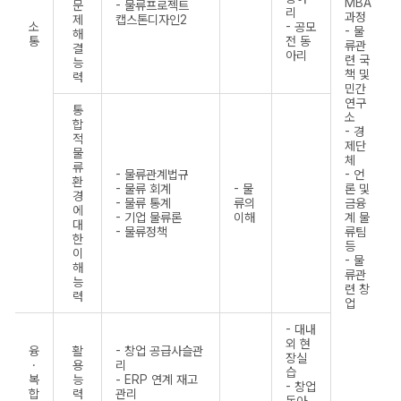
MBA
문
- 물류프로젝트
리
과정
제
캡스톤디자인2
소
- 공모
- 물
해
통
전 동
류관
결
아리
련 국
능
책 및
력
민간
연구
통
소
합
- 경
적
제단
물
체
류
- 물류관계법규
- 언
환
- 물류 회계
- 물
론 및
경
- 물류 통계
류의
금융
에
- 기업 물류론
이해
계 물
대
- 물류정책
류팀
한
등
이
- 물
해
류관
능
련 창
력
업
- 대내
외 현
융
활
- 창업 공급사슬관
장실
·
용
리
습
복
능
- ERP 연계 재고
- 창업
합
력
관리
동아