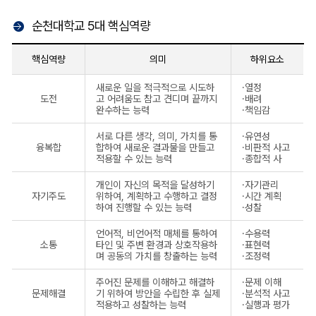
순천대학교 5대 핵심역량
핵심역량
의미
하위요소
새로운 일을 적극적으로 시도하
·열정
도전
고 어려움도 참고 견디며 끝까지
·배려
완수하는 능력
·책임감
서로 다른 생각, 의미, 가치를 통
·유연성
융복합
합하여 새로운 결과물을 만들고
·비판적 사고
적용할 수 있는 능력
·종합적 사
개인이 자신의 목적을 달성하기
·자기관리
자기주도
위하여, 계획하고 수행하고 결정
·시간 계획
하여 진행할 수 있는 능력
·성찰
언어적, 비언어적 매체를 통하여
·수용력
소통
타인 및 주변 환경과 상호작용하
·표현력
며 공동의 가치를 창출하는 능력
·조정력
주어진 문제를 이해하고 해결하
·문제 이해
문제해결
기 위하여 방안을 수립한 후 실제
·분석적 사고
적용하고 성찰하는 능력
·실행과 평가