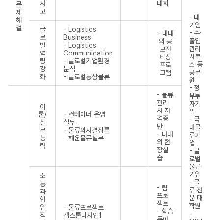
사
대회
문
고
제
- 대
해
기업
결
글
- Logistics
- 수·
- 대내
로
Business
출입
외 공
벌
- Logistics
관리
모전
역
Communication
사무
티칭
량
- 글로벌기업환경
소 등
프로
강
분석
공무
그램
화
- 글로벌통상물류
원
- 정
- 물류
부투
관리
자기
이
사 자
업
론/
- 컨테이너 운영
격증
- 국
실
실무
반
내물
무
- 물류의사결정론
- 대내
류기
능
- 해운물류실무
외 현
업
력
장실
- 글
습
로벌
물류
기업
소
- 물
통
- 팀
류 전
과
프로
문 대
협
젝트
학원
업
- 물류프로젝트
- 학습
-
적
캡스톤디자인1
동아