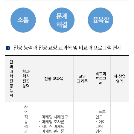
전공 능력과 전공·교양 교과목 및 비교과 프로그램 연계
단
과
대
학과
비교과
학
핵심
교양
취·창업
전공 교과목
프로그
전
전공
교과목
영역
램
공
능력
능
력
창
의
- 논문
적
- 마케팅 사례연구
연구
능
- 마케팅 조사론
- 아이
력
- 서비스 마케팅
디어
과
- 마케팅 관리론
경진