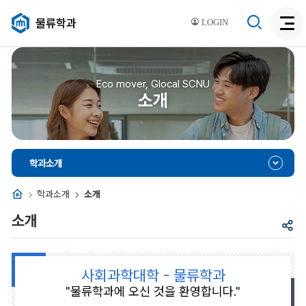
검
물류학과
LOGIN
검
색
색
비
활
활
성
성
Eco mover, Glocal SCNU
화
소개
화
학과소개
홈
학과소개
소개
소개
공
유
사회과학대학 - 물류학과
"물류학과에 오신 것을 환영합니다."