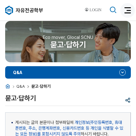
검
자유전공학부
LOGIN
검
색
색
비
활
활
성
성
Eco mover, Glocal SCNU
화
묻고·답하기
화
Q&A
홈
Q&A
묻고·답하기
묻고·답하기
공
유
게시되는 글의 본문이나 첨부파일에
개인정보(주민등록번호, 휴대
폰번호, 주소, 은행계좌번호, 신용카드번호 등 개인을 식별할 수 있
는 모든 정보)를 포함시키지 않도록 주의
하시기 바랍니다.