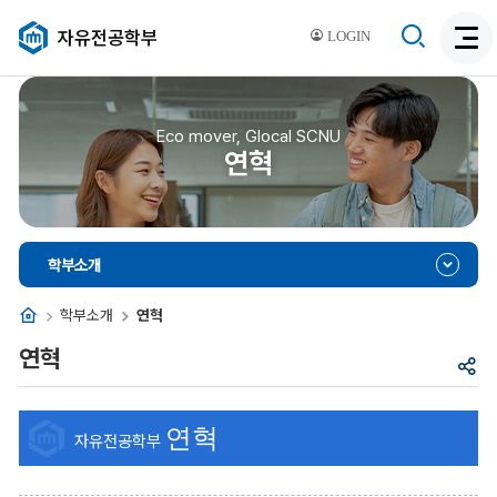
검
자유전공학부
LOGIN
검
색
색
비
활
활
성
성
Eco mover, Glocal SCNU
화
연혁
화
학부소개
홈
학부소개
연혁
연혁
공
유
연혁
자유전공학부