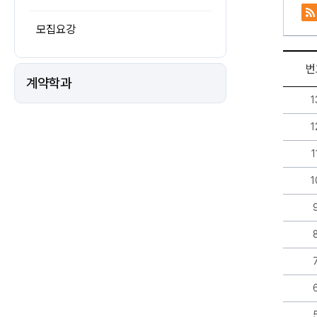
모집요강
번
계약학과
기
1
본
계
1
획
게
1
시
판
1
리
스
트
-
번
호,
제
목,
작
성