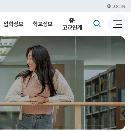
LOGIN
중·
검
입학정보
학교정보
고교연계
검
색
색
비
활
활
성
성
화
화