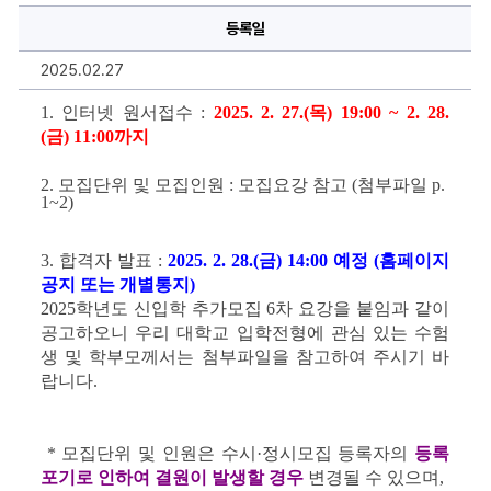
차
등록일
모
집
요
2025.02.27
강
안
내
1. 
인터넷 원서접수
 : 
2025. 2. 27.(목
) 19:00 ~ 
2. 28.
에
(금
)
11:00
까지
대
한
상
세
2. 
모집단위 및 모집인원
 : 
모집요강 참고
 (
첨부파일
 p.
정
1~2)
보
3. 
합격자 발표
 : 
2025. 2. 28.(금
) 14:00 
예정
 (
홈페이지 
공지 또는
개별통지
)
2025
학년도 신입학 추가모집 6차 요강을 붙임과 같이 
공고하오니 우리 대학교 입학전형에 관심 있는 수험
생 및 학부모께서는 첨부파일을 참고하여 주시기 바
랍니다
.
 * 
모집단위 및
인원은
수시
·
정시모집 등록자의
등록
포기로 인하여 결원이 발생할 경우
변경될 수 있으며
,