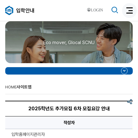
검
입학안내
LOGIN
검
색
색
비
활
활
성
성
화
Eco mover, Glocal SCNU
화
HOME
사이트맵
공
2025
유
학
2025학년도 추가모집 6차 모집요강 안내
년
도
추
작성자
가
모
집
입학홈페이지관리자
6