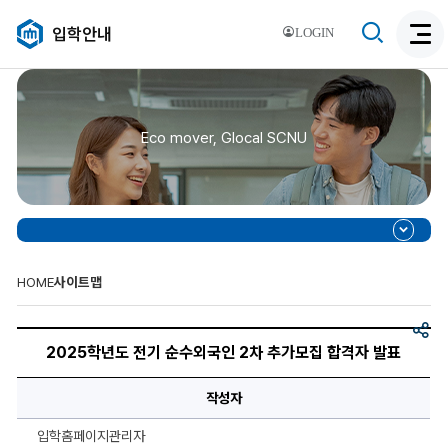
검
입학안내
LOGIN
검
색
색
비
활
활
성
성
화
Eco mover, Glocal SCNU
화
HOME
사이트맵
공
2025
유
학
2025학년도 전기 순수외국인 2차 추가모집 합격자 발표
년
도
전
작성자
기
순
수
입학홈페이지관리자
외