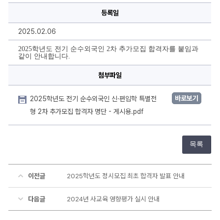
국
등록일
인
2
차
2025.02.06
추
가
모
2025학년도 전기 순수외국인 2차 추가모집 합격자를 붙임과
집
같이 안내합니다.
합
격
첨부파일
자
발
표
에
바로보기
2025학년도 전기 순수외국인 신·편입학 특별전
대
한
형 2차 추가모집 합격자 명단 - 게시용.pdf
상
세
정
보
목록
이전글
2025학년도 정시모집 최초 합격자 발표 안내
다음글
2024년 사교육 영향평가 실시 안내