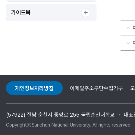
지
에
대
가이드북
한
상
세
정
보
개인정보처리방침
이메일주소무단수집거부
오
(57922) 전남 순천시 중앙로 255 국립순천대학교
대표전
CopyrightⓒSunchon National University. All rights reserved