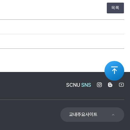
목록
상
SCNU
SNS
단
으
교내주요사이트
로