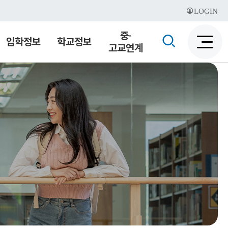
LOGIN
중·
검
입학정보
학교정보
고교연계
검
색
색
비
활
활
성
성
화
화