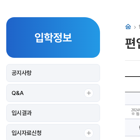
홈
입학정보
편
공지사항
2024
학
년
Q&A
도
편
입
학
전
202
입시결과
형
※ 
결
과
자
료
입시자료신청
공