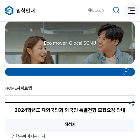
검
입학안내
LOGIN
검
색
색
비
활
활
성
성
화
Eco mover, Glocal SCNU
화
HOME
사이트맵
공
2024
유
학
2024학년도 재외국민과 외국인 특별전형 모집요강 안내
년
도
재
작성자
외
국
민
입학홈페이지관리자
과