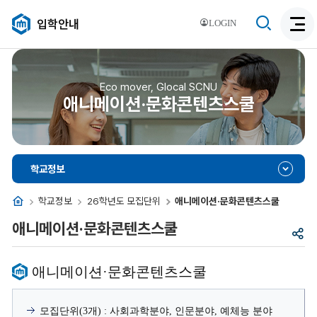
검
입학안내
LOGIN
검
색
색
비
활
활
성
성
Eco mover, Glocal SCNU
화
애니메이션·문화콘텐츠스쿨
화
학교정보
홈
학교정보
26학년도 모집단위
애니메이션·문화콘텐츠스쿨
애니메이션·문화콘텐츠스쿨
공
유
애니메이션·문화콘텐츠스쿨
모집단위(3개) : 사회과학분야, 인문분야, 예체능 분야