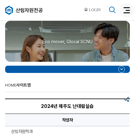
검
산림자원전공
LOGIN
검
색
색
비
활
활
성
성
화
Eco mover, Glocal SCNU
화
HOME
사이트맵
공
제
유
목,
2024년 제주도 난대림실습
이
미
지,
작성자
이
미
지
산림자원학과
설