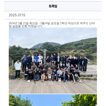
명,
등록일
내
용
을
2025.01.15
작
성
하
2024년 5월 21일 화요일 ~5월24일 금요일 2학년 대상으로 제주도 난대
림 실습을 진행 하였습니다.
실
수
있
습
니
다.