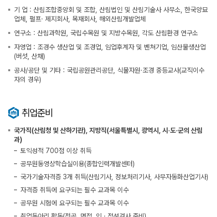
기 업 : 산림조합중앙회 및 조합, 산림법인 및 산림기술사 사무소, 한국양묘
업체, 펄프· 제지회사, 목재회사, 해외산림개발업체
연구소 : 산림과학원, 국립수목원 및 지방수목원, 각도 산림환경 연구소
자영업 : 조경수 생산업 및 조경업, 임업후계자 및 벤쳐기업, 임산물생산업
(버섯, 산채)
공사/공단 및 기타 : 국립공원관리공단, 식물자원·조경 중등교사(교직이수
자의 경우)
취업준비
국가직(산림청 및 산하기관), 지방직(서울특별시, 광역시, 시·도·군의 산림
과)
토익성적 700점 이상 취득
공무원동영상학습실이용(종합인력개발센터)
국가기술자격증 3개 취득(산림기사, 정보처리기사, 사무자동화산업기사)
자격증 취득에 요구되는 필수 교과목 이수
공무원 시험에 요구되는 필수 교과목 이수
취업동아리 활동(전공, 면접, 인ㆍ적성검사 준비)