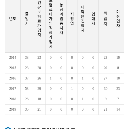
보
건
험
농
강
대
료
림
보
학
미
취
졸
미
어
자
입
험
원
취
년도
업
가
업
영
대
업
료
진
업
자
입
종
업
자
자
가
학
자
직
사
입
자
장
자
자
가
입
자
2014
33
23
0
0
0
0
0
23
10
2015
28
20
0
0
0
0
0
20
8
2016
37
26
1
0
0
1
0
27
10
2017
53
29
0
0
1
0
0
30
23
2018
26
18
0
0
0
1
0
19
7
2019
35
21
0
0
0
0
0
21
14