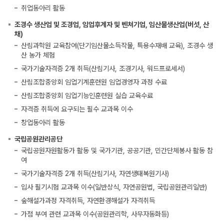
취업동아리 활동
조경수 생산업 및 조경업, 임업후계자 및 벤쳐기업, 임산물생산업(버섯, 산
채)
산림과학원 교육참여(단기임산물소득작물, 특용수재배 교육), 조경수 생
산 농가 체험
국가기술자격증 2개 취득(산림기사, 조경기사, 워드프로세서)
산림조합중앙회 임업기계훈련원 임업경영자 과정 수료
산림조합중앙회 임업기능인훈련원 실습 교육수료
자격증 취득에 요구되는 필수 교과목 이수
창업동아리 활동
국립공원관리공단
국립공원자원활동가 활동 및 국가기관, 공공기관, 민간단체봉사 활동 참
여
국가기술자격증 2개 취득(산림기사, 자연생태복원기사)
입사 필기시험 교과목 이수(일반상식, 자연공원법, 국립공원관리일반)
숲해설가과정 자격취득, 자연환경해설가 자격취득
가점 부여 관련 교과목 이수(공원관리학, 사무자동화등)