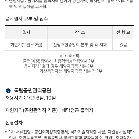
면접시험 : 필기시험 합격자에 한하여 정신자세, 의사발표, 용모ㆍ예의ㆍ품
행 및 성실성을 고사함.
응시원서 교부 및 접수
일시
장 소
전 형 료
응
하반기(11월~12월)
산림조합중앙회 본부 및 각 지회
없음
시
원
※ 제출서류
서
- 졸업(예정)증명서, 최종학력성적증명서 1부
교
- 응시자격 1호의 경우 해당자격증 사본 1부
부
- 가산특전자는 해당자격증 사본 각 1부
및
접
수
국립공원관리공단
채용시기 : 매년 6월, 10월
지원자격(공원관리직 기준) : 해당전공 졸업자
전형절차
1차 서류전형 : 공인어학성적증명서, 국가기술자격증 사본, 자원봉사실적확
인서, 주민등록초본, 병적증명서 공원관리학 교과목이수, 취업보호대상자,