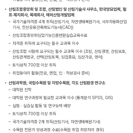
산림조합중앙회 및 조합, 산림법인 및 산림기술사 사무소, 한국양묘업체, 펄
프·제지회사, 목재회사, 해외산림개발업체
국가기술자격증 4개 취득(산림기사, 자연생태복원기사, 사무자동화산업
기사, 전산응용건축제도기능사(CAD))
산림조합중앙회임업기능인훈련원실습교육수료
자격증 취득에 요구되는 필수 교과목 이수
산림조합 시험에 요구되는 필수 교과목 이수 (조림, 산림경영, 산림보호,
산림관계법규, 선택(산림토목, 임업종묘, 임산가공, 영어)
토익성적 700점 이상 취득
취업동아리 활동(전공, 면접, 인ㆍ적성검사 준비)
산림과학원, 국립수목원 및 지방수목원, 각도 산림환경 연구소
대학원 진학
대학원 연구과정에 필요한 교과목 이수 (통계분석 SPSS, GIS)
실험 · 실습실 활동 및 연구능력 배양
토익성적 700점 이상 취득
국가기술자격증 2개 취득(산림기사, 자연생태복원기사)
수목원 전문가 양성과정 수료(수목원 취업 희망자의 경우)