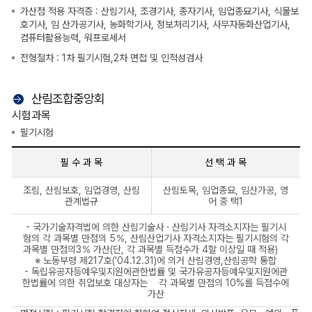
가산점 적용 자격증 : 산림기사, 조경기사, 종자기사, 임업종묘기사, 식물보
호기사, 임 산가공기사, 농화학기사, 정보처리기사, 사무자동화산업기사,
컴퓨터활용능력, 워프로세서
전형절차 : 1차 필기시험,2차 면접 및 인적성검사
산림조합중앙회
시험과목
필기시험
필 수 과 목
선 택 과 목
필
조림, 산림보호, 임업경영, 산림
산림토목, 임업종묘, 임산가공, 영
기
관계법규
어 중 택1
시
험
- 국가기술자격법에 의한 산림기술사ㆍ산림기사 자격소지자는 필기시
시
험의 각 과목별 만점의 5％, 산림산업기사 자격소지자는 필기시험의 각
험
과목별 만점의3％ 가산(단, 각 과목별 득점수가 4할 이상일 때 적용)
과
※ 노동부령 제217호('04.12.31)에 의거 산림경영,산림공학 통합
목
- 독립유공자등예우및지원에관한법률 및 국가유공자등예우및지원에관
한법률에 의한 취업보호 대상자는 각 과목별 만점의 10%를 득점수에
가산