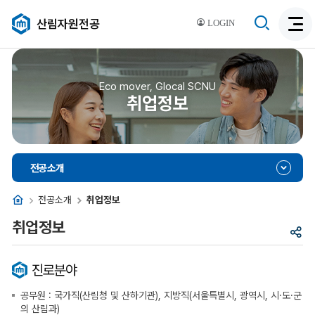
검
산림자원전공
LOGIN
검
색
색
비
활
활
성
성
Eco mover, Glocal SCNU
화
취업정보
화
전공소개
홈
전공소개
취업정보
취업정보
공
유
진로분야
공무원 : 국가직(산림청 및 산하기관), 지방직(서울특별시, 광역시, 시·도·군
의 산림과)