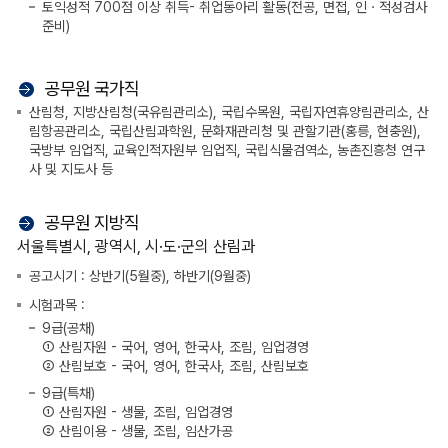
토익성적 700점 이상 취득- 취업동아리 활동(전공, 면접, 인ㆍ적성검사
준비)
공무원 국가직
산림청, 지방산림청(국유림관리소), 국립수목원, 국립자연휴양림관리소, 산
림항공관리소, 국립산림과학원, 문화재관리청 및 관할기관(홍릉, 현충원),
국방부 임업직, 교육인적자원부 임업직, 국립식물검역소, 농촌진흥청 연구
사 및 지도사 등
공무원 지방직
서울특별시, 광역시, 시·도·군의 산림과
공고시기 : 상반기(5월중), 하반기(9월중)
시험과목 :
9급(공채)
① 산림자원 - 국어, 영어, 한국사, 조림, 임업경영
② 산림보호 - 국어, 영어, 한국사, 조림, 산림보호
9급(특채)
① 산림자원 - 생물, 조림, 임업경영
② 산림이용 - 생물, 조림, 임산가공