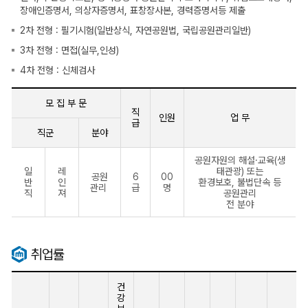
장애인증명서, 의상자증명서, 표창장사본, 경력증명서등 제출
2차 전형 : 필기시험(일반상식, 자연공원법, 국립공원관리일반)
3차 전형 : 면접(실무,인성)
4차 전형 : 신체검사
모 집 부 문
직
인원
업 무
급
직군
분야
국
공원자원의 해설·교육(생
립
일
레
태관광) 또는
공
공원
6
00
반
인
환경보호, 불법단속 등
원
관리
급
명
직
져
공원관리
관
전 분야
리
공
단
모
취업률
집
요
강
건
강