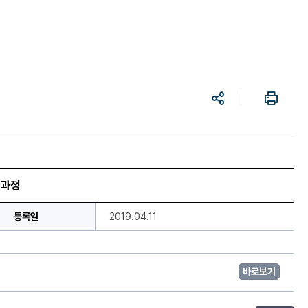
공
프
유
린
트
육과정
등록일
2019.04.11
바로보기