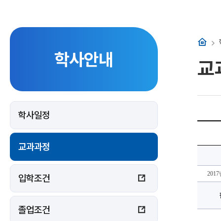
홈
학사안내
교
학사일정
2017
년
도
교과과정
교
육
과
정
에
201
입학조건
대
한
상
세
정
졸업조건
보