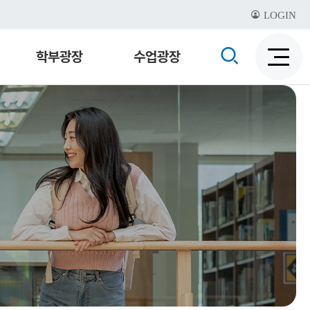
LOGIN
검
학부광장
수업광장
검
색
색
비
활
활
성
성
화
화