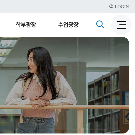
LOGIN
검
학부광장
수업광장
검
색
색
비
활
활
성
성
화
화