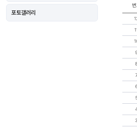
번
포토갤러리
자
1
유
게
1
시
판
1
게
시
판
리
스
트
-
번
호,
제
목,
작
성
자,
등
록