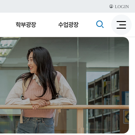
LOGIN
검
학부광장
수업광장
검
색
색
비
활
활
성
성
화
화