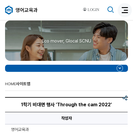
검
영어교육과
LOGIN
검
색
색
비
활
활
성
성
화
Eco mover, Glocal SCNU
화
HOME
사이트맵
공
1
유
학
1학기 비대면 행사 'Through the cam 2022'
기
비
대
작성자
면
행
사
영어교육과
'Through