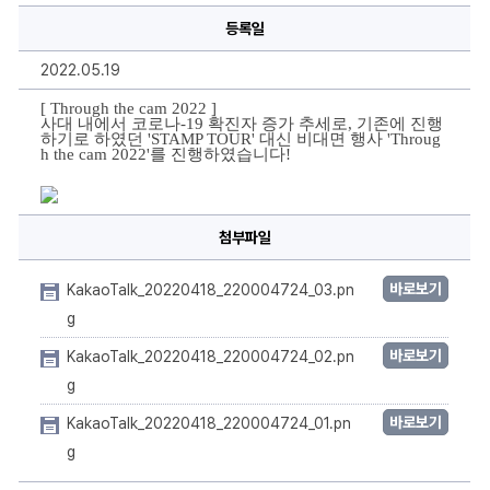
the
등록일
cam
2022'에
대
2022.05.19
한
상
세
[ Through the cam 2022 ]
정
사대 내에서 코로나-19 확진자 증가 추세로, 기존에 진행
보
하기로 하였던 'STAMP TOUR' 대신 비대면 행사 'Throug
h the cam 2022'를 진행하였습니다!
첨부파일
바로보기
KakaoTalk_20220418_220004724_03.pn
g
바로보기
KakaoTalk_20220418_220004724_02.pn
g
바로보기
KakaoTalk_20220418_220004724_01.pn
g