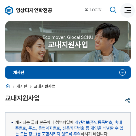
검
영상디자인학전공
LOGIN
검
색
색
비
활
활
성
성
Eco mover, Glocal SCNU
화
교내지원사업
화
게시판
홈
게시판
교내지원사업
교내지원사업
공
유
게시되는 글의 본문이나 첨부파일에
개인정보(주민등록번호, 휴대
폰번호, 주소, 은행계좌번호, 신용카드번호 등 개인을 식별할 수 있
는 모든 정보)를 포함시키지 않도록 주의
하시기 바랍니다.