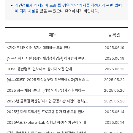
개인정보가 게시되어 노출 될 경우 해당 게시물 작성자가 관련 법령
에 따라 처분
을 받을 수 있으니 유의하시기 바랍니다.
제목
등록일
교
<기아 크리에이터 8기> 대외활동 모집 안내
2025.06.19
내
지
[인문사회 디지털 융합인재양성사업단] 하계방학 콘텐츠 제작 지원사업 안내
2025.06.19
원
사
업
HUSS 융합캠프 '인사이트' 참가자 모집 안내
2025.06.13
게
시
[글로컬대학]「2025 핵심실무형 직무역량강화(자격증 취득 과정) 프로그램」학생 모집 안내
2025.05.22
판
리
2025 합동 채용 설명회 (기업 인사담당자와 함께하는 멘토링 & 직무상담) 신청 안내
2025.05.20
스
트
2025년 글로컬 확산형「대기업·공공기관 취업의 정석」참여학생 모집 안내
2025.05.20
-
번
호,
2025년 하계 토익사관 프로그램 참가 학생 모집 안내
2025.05.14
제
목,
2025년도 Explore-Lab 실험실 학생 참여 신청 안내
2025.05.14
작
성