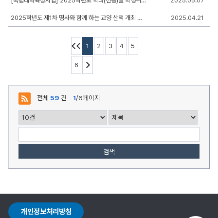
[국립대학육성사업]「2025학년도 학과(전공)별 학생취업 동아리」참여학생 모집 안내
2025.05.07
자,
등
2025학년도 제1차 명사와 함께 하는 교양 산책 개최 안내
2025.04.21
록
일,
조
회,
1
2
3
4
5
첨
부
6
로
구
성
전체
59
건
1
/6페이지
검색
개인정보처리방침