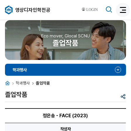
검
영상디자인학전공
LOGIN
검
색
색
비
활
활
성
성
Eco mover, Glocal SCNU
화
졸업작품
화
학과행사
홈
학과행사
졸업작품
졸업작품
공
유
제
목,
정은송 - FACE (2023)
이
미
지,
작성자