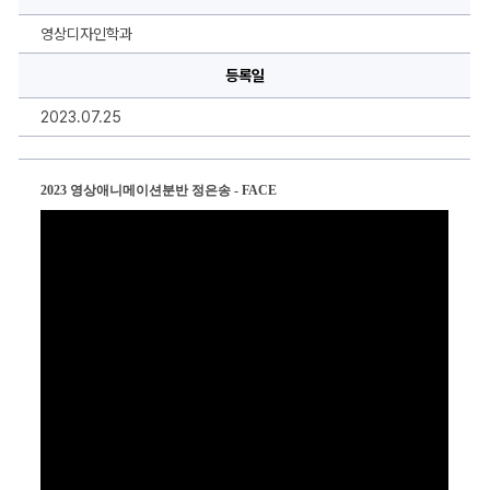
이
미
지
영상디자인학과
설
명,
등록일
내
용
을
2023.07.25
작
성
하
실
수
2023 영상애니메이션분반 정은송 - FACE
있
습
니
다.